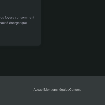
t nos foyers consomment
acité énergétique...
Accueil
Mentions légales
Contact